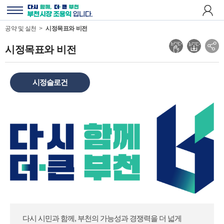
다
시
전
뛰
체
이
공약 및 실천
시정목표와 비전
는
메
전
부
뉴
시정목표와 비전
소
천
보
셜
,
기
네
부
트
시정슬로건
천
워
시
크
장
공
조
유
용
보
익
기
입
니
다
다시 시민과 함께, 부천의 가능성과 경쟁력을 더 넓게